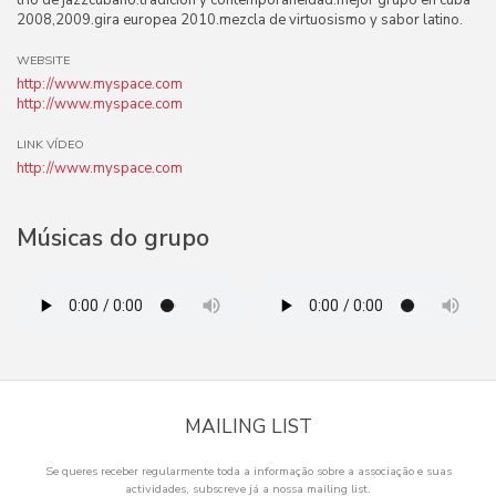
trio de jazzcubano.tradicion y contemporaneidad.mejor grupo en cuba
2008,2009.gira europea 2010.mezcla de virtuosismo y sabor latino.
WEBSITE
http://www.myspace.com
http://www.myspace.com
LINK VÍDEO
http://www.myspace.com
Músicas do grupo
MAILING LIST
Se queres receber regularmente toda a informação sobre a associação e suas
actividades, subscreve já a nossa mailing list.