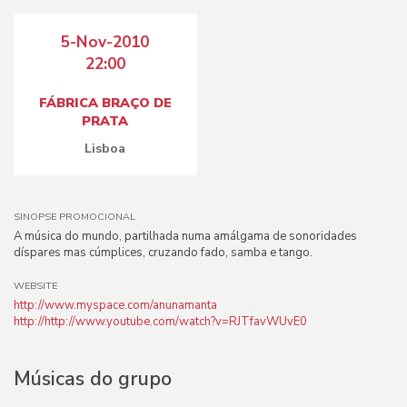
5-Nov-2010
22:00
FÁBRICA BRAÇO DE
PRATA
Lisboa
SINOPSE PROMOCIONAL
A música do mundo, partilhada numa amálgama de sonoridades
díspares mas cúmplices, cruzando fado, samba e tango.
WEBSITE
http://www.myspace.com/anunamanta
http://http://www.youtube.com/watch?v=RJTfavWUvE0
Músicas do grupo