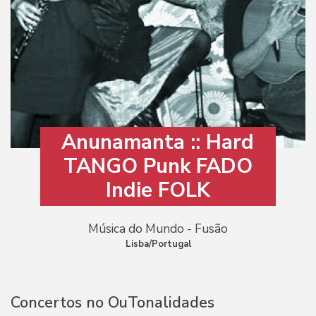
Anunamanta :: Hard
TANGO Punk FADO
Indie FOLK
Música do Mundo - Fusão
Lisba/Portugal
Concertos no OuTonalidades