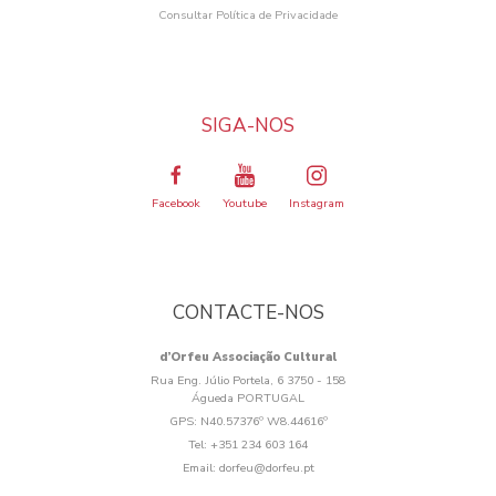
Consultar Política de Privacidade
SIGA-NOS
Facebook
Youtube
Instagram
CONTACTE-NOS
d’Orfeu Associação Cultural
Rua Eng. Júlio Portela, 6 3750 - 158
Águeda PORTUGAL
GPS:
N40.57376º W8.44616º
Tel:
+351 234 603 164
Email:
dorfeu@dorfeu.pt