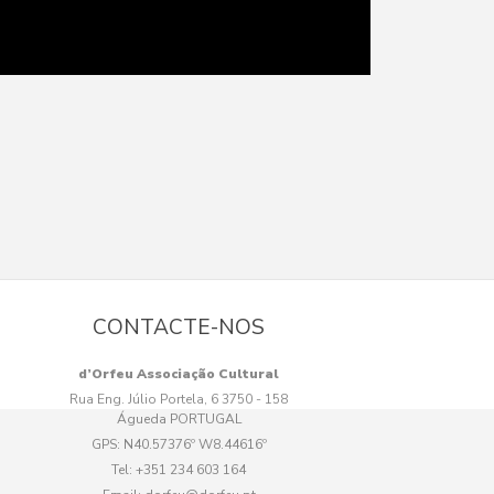
CONTACTE-NOS
d’Orfeu Associação Cultural
Rua Eng. Júlio Portela, 6 3750 - 158
Águeda PORTUGAL
GPS:
N40.57376º W8.44616º
Tel:
+351 234 603 164