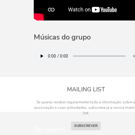
Músicas do grupo
MAILING LIST
Se queres receber regularmente toda a informação sobre 
associação e suas actividades, subscreve já a nossa maili
list.
SUBSCREVER
Os cookies.