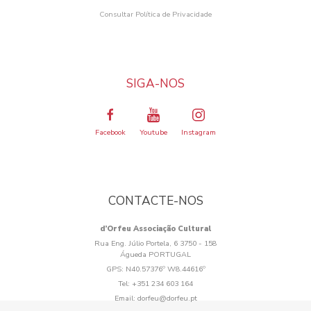
Consultar Política de Privacidade
SIGA-NOS
Facebook
Youtube
Instagram
CONTACTE-NOS
d’Orfeu Associação Cultural
Rua Eng. Júlio Portela, 6 3750 - 158
Águeda PORTUGAL
GPS:
N40.57376º W8.44616º
Tel:
+351 234 603 164
Email:
dorfeu@dorfeu.pt