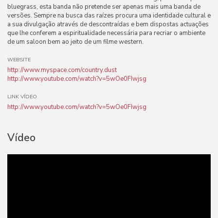
bluegrass, esta banda não pretende ser apenas mais uma banda de
versões. Sempre na busca das raízes procura uma identidade cultural e
a sua divulgação através de descontraídas e bem dispostas actuações
que lhe conferem a espiritualidade necessária para recriar o ambiente
de um saloon bem ao jeito de um filme western.
WEBSITE
http://www.myspace.com/country.dust
http://www.youtube.com/watch?v=5wOe0FIwjsg
LINK VÍDEO
http://www.youtube.com/watch?v=5wOe0FIwjsg
Vídeo