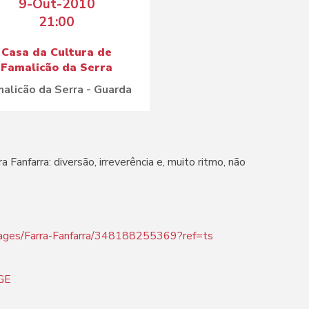
9-Out-2010
21:00
Casa da Cultura de
Famalicão da Serra
alicão da Serra - Guarda
anfarra: diversão, irreverência e, muito ritmo, não
pages/Farra-Fanfarra/348188255369?ref=ts
GE