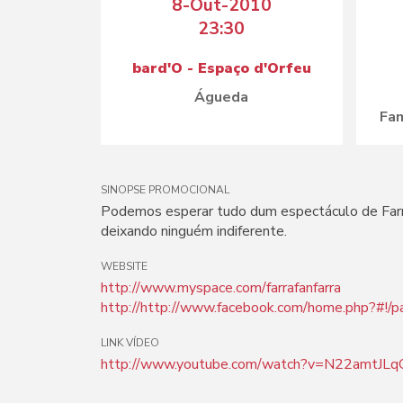
8-Out-2010
23:30
bard'O - Espaço d'Orfeu
Águeda
Fam
SINOPSE PROMOCIONAL
Podemos esperar tudo dum espectáculo de Farra F
deixando ninguém indiferente.
WEBSITE
http://www.myspace.com/farrafanfarra
http://http://www.facebook.com/home.php?#!/
LINK VÍDEO
http://www.youtube.com/watch?v=N22amtJLq