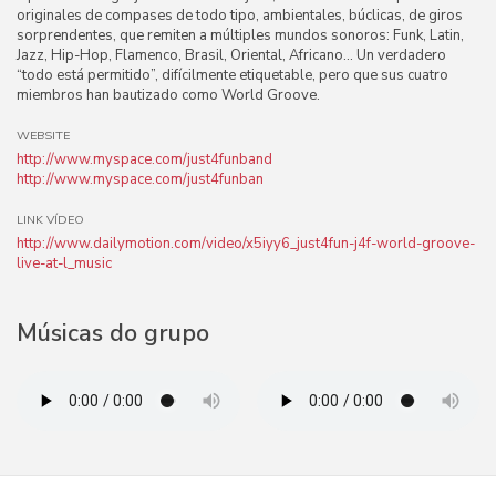
originales de compases de todo tipo, ambientales, búclicas, de giros
sorprendentes, que remiten a múltiples mundos sonoros: Funk, Latin,
Jazz, Hip-Hop, Flamenco, Brasil, Oriental, Africano… Un verdadero
“todo está permitido”, difícilmente etiquetable, pero que sus cuatro
miembros han bautizado como World Groove.
WEBSITE
http://www.myspace.com/just4funband
http://www.myspace.com/just4funban
LINK VÍDEO
http://www.dailymotion.com/video/x5iyy6_just4fun-j4f-world-groove-
live-at-l_music
Músicas do grupo