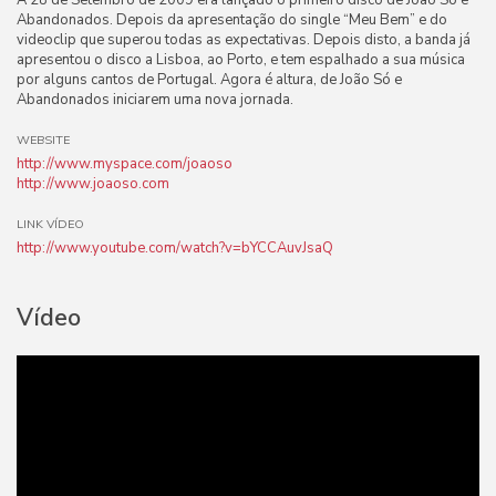
A 28 de Setembro de 2009 era lançado o primeiro disco de João Só e
Abandonados. Depois da apresentação do single “Meu Bem” e do
videoclip que superou todas as expectativas. Depois disto, a banda já
apresentou o disco a Lisboa, ao Porto, e tem espalhado a sua música
por alguns cantos de Portugal. Agora é altura, de João Só e
Abandonados iniciarem uma nova jornada.
WEBSITE
http://www.myspace.com/joaoso
http://www.joaoso.com
LINK VÍDEO
http://www.youtube.com/watch?v=bYCCAuvJsaQ
Vídeo