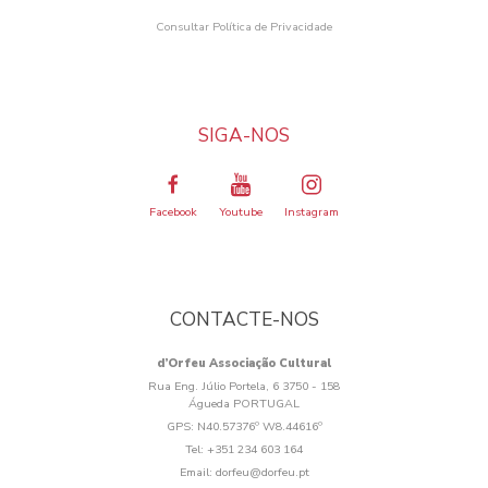
Consultar Política de Privacidade
SIGA-NOS
Facebook
Youtube
Instagram
CONTACTE-NOS
d’Orfeu Associação Cultural
Rua Eng. Júlio Portela, 6 3750 - 158
Águeda PORTUGAL
GPS:
N40.57376º W8.44616º
Tel:
+351 234 603 164
Email:
dorfeu@dorfeu.pt