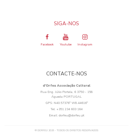
SIGA-NOS
Facebook
Youtube
Instagram
CONTACTE-NOS
d’Orfeu Associação Cultural
Rua Eng. Júlio Portela, 6 3750 - 158
Águeda PORTUGAL
GPS:
N40.57376º W8.44616º
Tel:
+351 234 603 164
Email:
dorfeu@dorfeu.pt
® DORFEU 2026 - TODOS OS DIREITOS RESERVADOS