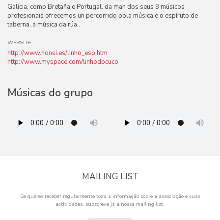
Galicia, como Bretaña e Portugal. da man dos seus 8 músicos
profesionais ofrecemos un percorrido pola música e o espíruto de
taberna, a música da rúa..
WEBSITE
http://www.nonsi.es/linho_esp.htm
http://www.myspace.com/linhodocuco
Músicas do grupo
MAILING LIST
Se queres receber regularmente toda a informação sobre a associação e suas
actividades, subscreve já a nossa mailing list.