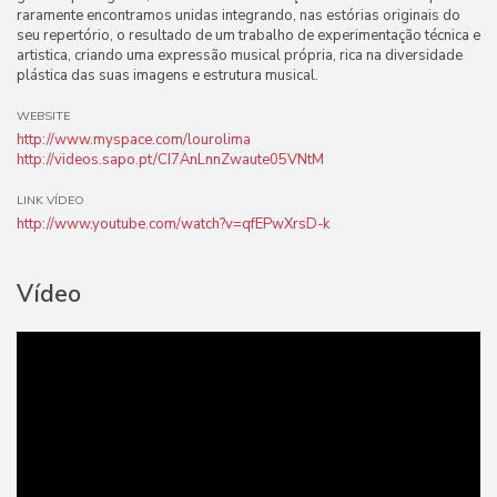
raramente encontramos unidas integrando, nas estórias originais do
seu repertório, o resultado de um trabalho de experimentação técnica e
artistica, criando uma expressão musical própria, rica na diversidade
plástica das suas imagens e estrutura musical.
WEBSITE
http://www.myspace.com/lourolima
http://videos.sapo.pt/CI7AnLnnZwaute05VNtM
LINK VÍDEO
http://www.youtube.com/watch?v=qfEPwXrsD-k
Vídeo