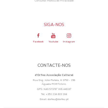
Consultar Política de Privacidade
SIGA-NOS
Facebook
Youtube
Instagram
CONTACTE-NOS
d’Orfeu Associação Cultural
Rua Eng. Júlio Portela, 6 3750 - 158
Águeda PORTUGAL
GPS:
N40.57376º W8.44616º
Tel:
+351 234 603 164
Email:
dorfeu@dorfeu.pt
Os cookies.