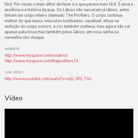
fácil. Por vezes o mais difícil de fazer é o que parece mais fácil. É essa a
essência e a história da pop. Os Lábios não nasceram já lábios, antes
tinham um corpo inteiro chamado The Profilers. O corpo continua,
melhor do que nunca, músculos tonificados, saudável, eficaz na
exibição do corpo sonoro, a voz também continua, mas agora não sai
apenas pela boca mas também pelos lábios, em rosa calma ou
vermelho chic choque.
WEBSITE
http://www.myspace.com/oslabios
http://www.myspace.com/theprofilers74
LINK VÍDEO
http://www.youtube.com/watch?v=JqS_GfS_ThU
Vídeo