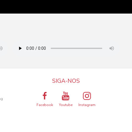
SIGA-NOS
a
ng
Facebook
Youtube
Instagram
ma melhor experiência de utilização.