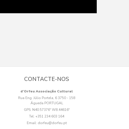
CONTACTE-NOS
d’Orfeu Associação Cultural
Rua Eng. Júlio Portela, 6 3750 - 158
Águeda PORTUGAL
GPS:
N40.57376º W8.44616º
Tel:
+351 234 603 164
Email:
dorfeu@dorfeu.pt