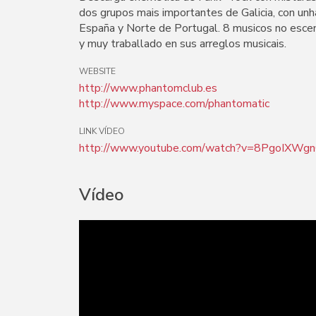
dos grupos mais importantes de Galicia, con unh
España y Norte de Portugal. 8 musicos no escen
y muy traballado en sus arreglos musicais.
WEBSITE
http://www.phantomclub.es
http://www.myspace.com/phantomatic
LINK VÍDEO
http://www.youtube.com/watch?v=8PgoIXWg
Vídeo