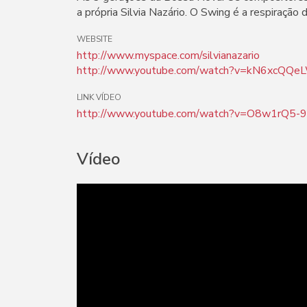
a própria Silvia Nazário. O Swing é a respiraçã
WEBSITE
http://www.myspace.com/silvianazario
http://www.youtube.com/watch?v=kN6xcQQ
LINK VÍDEO
http://www.youtube.com/watch?v=O8w1rQ5-
Vídeo