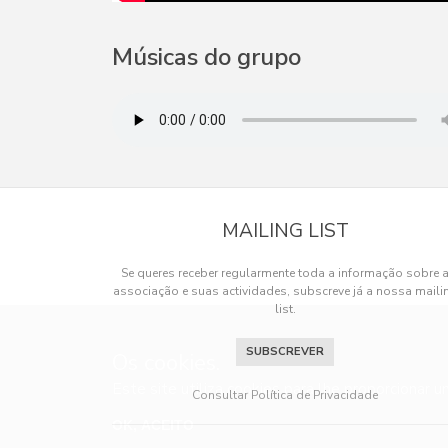
Músicas do grupo
MAILING LIST
Se queres receber regularmente toda a informação sobre 
associação e suas actividades, subscreve já a nossa maili
list.
SUBSCREVER
Os cookies.
Este site utiliza cookies para lhe proporcionar u
Consultar Política de Privacidade
OK, ACEITO