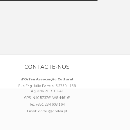
CONTACTE-NOS
d’Orfeu Associação Cultural
Rua Eng. Júlio Portela, 6 3750 - 158
Águeda PORTUGAL
GPS:
N40.57376º W8.44616º
Tel:
+351 234 603 164
Email:
dorfeu@dorfeu.pt