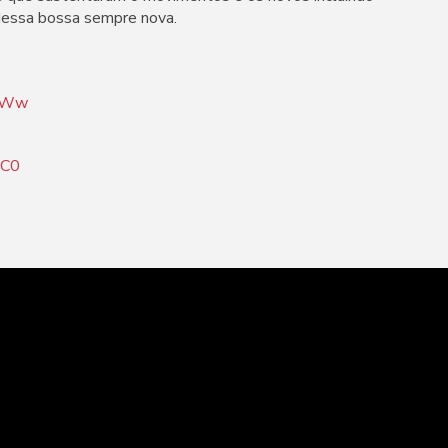
o dessa bossa sempre nova.
eLWw
9C0