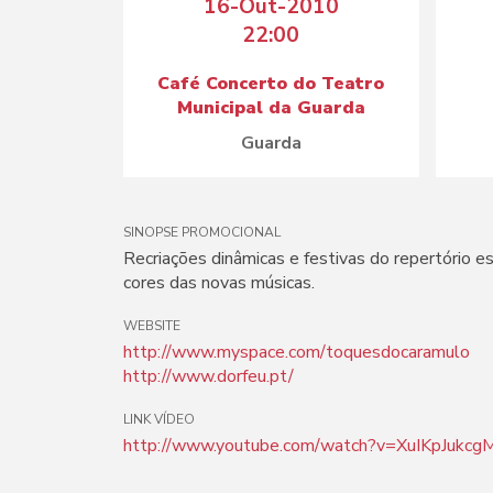
16-Out-2010
22:00
Café Concerto do Teatro
Municipal da Guarda
Guarda
SINOPSE PROMOCIONAL
Recriações dinâmicas e festivas do repertório e
cores das novas músicas.
WEBSITE
http://www.myspace.com/toquesdocaramulo
http://www.dorfeu.pt/
LINK VÍDEO
http://www.youtube.com/watch?v=XuIKpJukcg