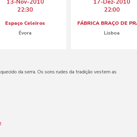
13-Nov-2010
17-Dez-2010
22:30
22:00
Espaço Celeiros
FÁBRICA BRAÇO DE P
Évora
Lisboa
squecido da serra. Os sons rudes da tradição vestem as
M