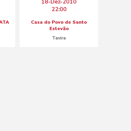
18-Dez-2010
22:00
RATA
Casa do Povo de Santo
Estevão
Tavira