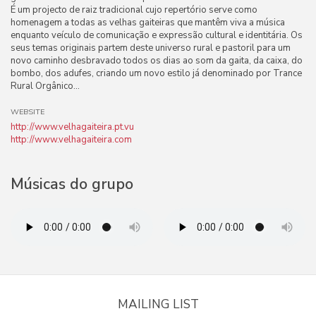
É um projecto de raiz tradicional cujo repertório serve como
homenagem a todas as velhas gaiteiras que mantêm viva a música
enquanto veículo de comunicação e expressão cultural e identitária. Os
seus temas originais partem deste universo rural e pastoril para um
novo caminho desbravado todos os dias ao som da gaita, da caixa, do
bombo, dos adufes, criando um novo estilo já denominado por Trance
Rural Orgânico...
WEBSITE
http://www.velhagaiteira.pt.vu
http://www.velhagaiteira.com
Músicas do grupo
MAILING LIST