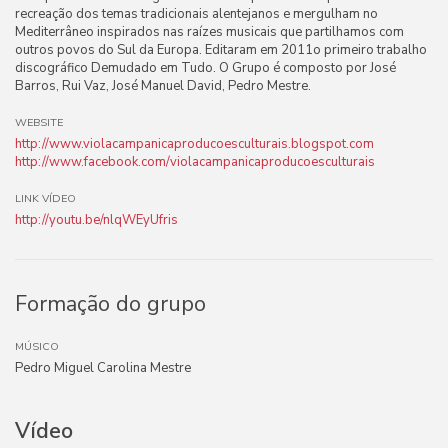
recreação dos temas tradicionais alentejanos e mergulham no
Mediterrâneo inspirados nas raízes musicais que partilhamos com
outros povos do Sul da Europa. Editaram em 2011o primeiro trabalho
discográfico Demudado em Tudo. O Grupo é composto por José
Barros, Rui Vaz, José Manuel David, Pedro Mestre.
WEBSITE
http://www.violacampanicaproducoesculturais.blogspot.com
http://www.facebook.com/violacampanicaproducoesculturais
LINK VÍDEO
http://youtu.be/nlqWEyUfris
Formação do grupo
MÚSICO
Pedro Miguel Carolina Mestre
Vídeo