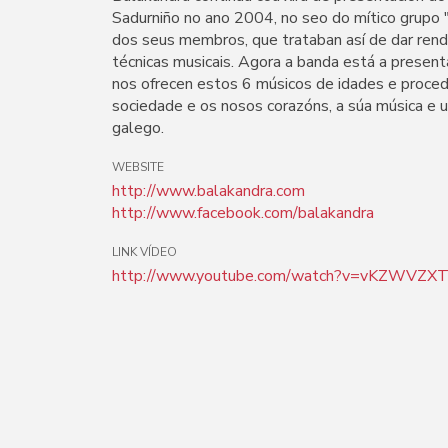
Sadurniño no ano 2004, no seo do mítico grupo "
dos seus membros, que trataban así de dar ren
técnicas musicais. Agora a banda está a presenta
nos ofrecen estos 6 músicos de idades e proced
sociedade e os nosos corazóns, a súa música e 
galego.
WEBSITE
http://www.balakandra.com
http://www.facebook.com/balakandra
LINK VÍDEO
http://www.youtube.com/watch?v=vKZWVZX