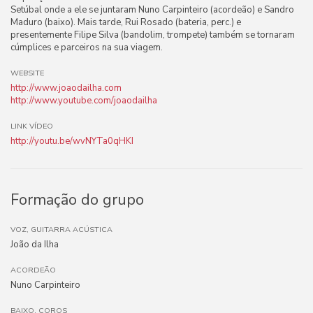
Setúbal onde a ele se juntaram Nuno Carpinteiro (acordeão) e Sandro
Maduro (baixo). Mais tarde, Rui Rosado (bateria, perc.) e
presentemente Filipe Silva (bandolim, trompete) também se tornaram
cúmplices e parceiros na sua viagem.
WEBSITE
http://www.joaodailha.com
http://www.youtube.com/joaodailha
LINK VÍDEO
http://youtu.be/wvNYTa0qHKI
Formação do grupo
VOZ, GUITARRA ACÚSTICA
João da Ilha
ACORDEÃO
Nuno Carpinteiro
BAIXO, COROS