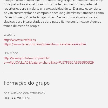
Este proyecto tiene la intención de conseguir que el flamenco sea el eje
principal sobre el cual giran todos los temas que forman parte del
repertorio, pero sin darle una exclusividad única. Durante el concierto
se van entremezclando composiciones de guitarristas flamencos como
Rafael Riqueni, Vicente Amigo o Paco Serrano, con algunas piezas
clásicas pero interpretadas sobre palos flamencos e incluso algunos
temas de creación propia.
WEBSITE
http://www.surefolk.es
https://www.facebook.com/joseantonio.sanchezaarnoutse
LINK VÍDEO
http://www.youtube.com/watch?
v=wFpUCYLkeA0&feature=share&list=PLE7F8ECA6B5B80B29
Formação do grupo
DE FLAMENCO CON PERCUSIÓN
DUO AARNOUTSE