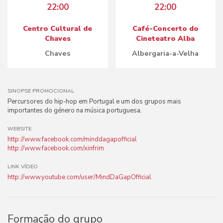
22:00
22:00
Centro Cultural de
Café-Concerto do
Chaves
Cineteatro Alba
Chaves
Albergaria-a-Velha
SINOPSE PROMOCIONAL
Percursores do hip-hop em Portugal e um dos grupos mais
importantes do género na música portuguesa.
WEBSITE
http://www.facebook.com/minddagapofficial
http://www.facebook.com/xinfrim
LINK VÍDEO
http://www.youtube.com/user/MindDaGapOfficial
Formação do grupo