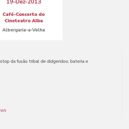
19-Dez-2013
Café-Concerto do
Cineteatro Alba
Albergaria-a-Velha
top da fusão tribal de didgeridoo, bateria e
xws