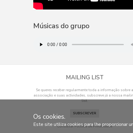
Músicas do grupo
MAILING LIST
Se queres receber regularmente toda a informação sobre 
associação e suas actividades, subscreve já a nossa maili
list.
SUBSCREVER
Os cookies.
Este site utiliza cookies para lhe proporcionar u
Consultar Política de Privacidade