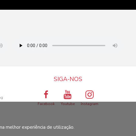
SIGA-NOS
a
ng
Facebook
Youtube
Instagram
ma melhor experiência de utilização.