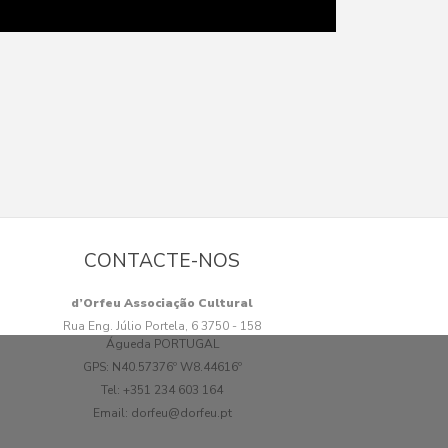
CONTACTE-NOS
d’Orfeu Associação Cultural
Rua Eng. Júlio Portela, 6 3750 - 158
Águeda PORTUGAL
GPS:
N40.57376º W8.44616º
Tel:
+351 234 603 164
Email:
dorfeu@dorfeu.pt