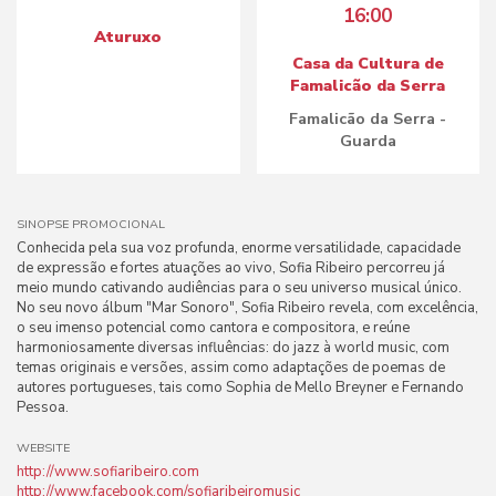
16:00
Aturuxo
Casa da Cultura de
Famalicão da Serra
Famalicão da Serra -
Guarda
SINOPSE PROMOCIONAL
Conhecida pela sua voz profunda, enorme versatilidade, capacidade
de expressão e fortes atuações ao vivo, Sofia Ribeiro percorreu já
meio mundo cativando audiências para o seu universo musical único.
No seu novo álbum "Mar Sonoro", Sofia Ribeiro revela, com excelência,
o seu imenso potencial como cantora e compositora, e reúne
harmoniosamente diversas influências: do jazz à world music, com
temas originais e versões, assim como adaptações de poemas de
autores portugueses, tais como Sophia de Mello Breyner e Fernando
Pessoa.
WEBSITE
http://www.sofiaribeiro.com
http://www.facebook.com/sofiaribeiromusic