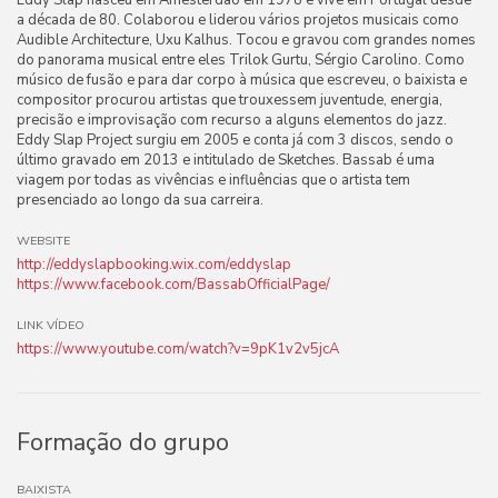
Eddy Slap nasceu em Amesterdão em 1978 e vive em Portugal desde
a década de 80. Colaborou e liderou vários projetos musicais como
Audible Architecture, Uxu Kalhus. Tocou e gravou com grandes nomes
do panorama musical entre eles Trilok Gurtu, Sérgio Carolino. Como
músico de fusão e para dar corpo à música que escreveu, o baixista e
compositor procurou artistas que trouxessem juventude, energia,
precisão e improvisação com recurso a alguns elementos do jazz.
Eddy Slap Project surgiu em 2005 e conta já com 3 discos, sendo o
último gravado em 2013 e intitulado de Sketches. Bassab é uma
viagem por todas as vivências e influências que o artista tem
presenciado ao longo da sua carreira.
WEBSITE
http://eddyslapbooking.wix.com/eddyslap
https://www.facebook.com/BassabOfficialPage/
LINK VÍDEO
https://www.youtube.com/watch?v=9pK1v2v5jcA
Formação do grupo
BAIXISTA