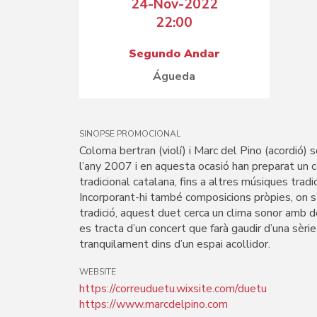
24-Nov-2022
22:00
Segundo Andar
Águeda
SINOPSE PROMOCIONAL
Coloma bertran (violí) i Marc del Pino (acordió
l’any 2007 i en aquesta ocasió han preparat un c
tradicional catalana, fins a altres músiques trad
Incorporant-hi també composicions pròpies, on s
tradició, aquest duet cerca un clima sonor amb dòs
es tracta d’un concert que farà gaudir d’una sèr
tranquilament dins d’un espai acollidor.
WEBSITE
https://correuduetu.wixsite.com/duetu
https://www.marcdelpino.com