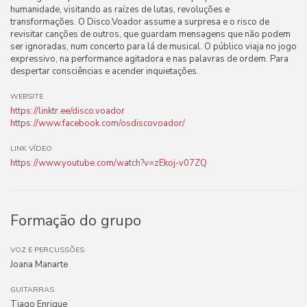
humanidade, visitando as raízes de lutas, revoluções e
transformações. O Disco.Voador assume a surpresa e o risco de
revisitar canções de outros, que guardam mensagens que não podem
ser ignoradas, num concerto para lá de musical. O público viaja no jogo
expressivo, na performance agitadora e nas palavras de ordem. Para
despertar consciências e acender inquietações.
WEBSITE
https://linktr.ee/disco.voador
https://www.facebook.com/osdiscovoador/
LINK VÍDEO
https://www.youtube.com/watch?v=zEkoj-v07ZQ
Formação do grupo
VOZ E PERCUSSÕES
Joana Manarte
GUITARRAS
Tiago Enrique