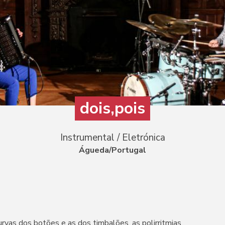
dois,pois
Instrumental / Eletrónica
Águeda/Portugal
urvas dos botões e as dos timbalões, as polirritmias