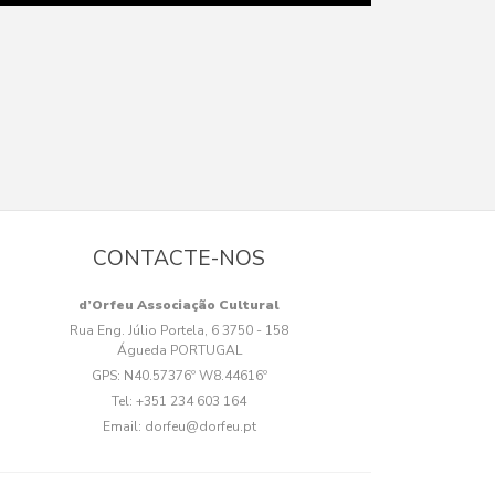
CONTACTE-NOS
d’Orfeu Associação Cultural
Rua Eng. Júlio Portela, 6 3750 - 158
Águeda PORTUGAL
GPS:
N40.57376º W8.44616º
Tel:
+351 234 603 164
Email:
dorfeu@dorfeu.pt