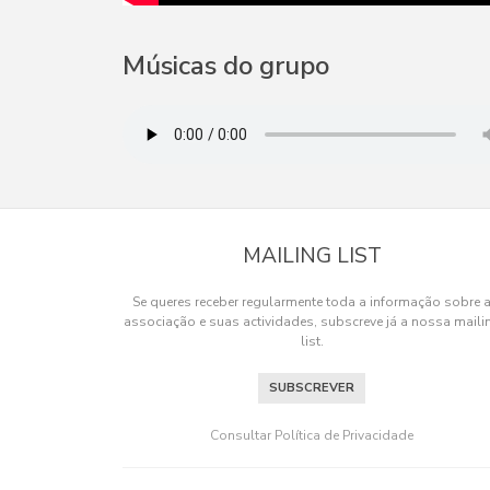
Músicas do grupo
MAILING LIST
Se queres receber regularmente toda a informação sobre 
associação e suas actividades, subscreve já a nossa maili
list.
SUBSCREVER
Os cookies.
Este site utiliza cookies para lhe proporcionar u
Consultar Política de Privacidade
OK, ACEITO