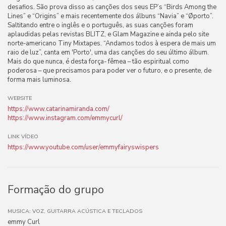
desafios. São prova disso as canções dos seus EP’s “Birds Among the
Lines” e “Origins” e mais recentemente dos álbuns “Navia” e “Øporto”.
Saltitando entre o inglês e o português, as suas canções foram
aplaudidas pelas revistas BLITZ, e Glam Magazine e ainda pelo site
norte-americano Tiny Mixtapes. “Andamos todos à espera de mais um
raio de luz”, canta em 'Porto', uma das canções do seu último álbum.
Mais do que nunca, é desta força- fêmea – tão espiritual como
poderosa – que precisamos para poder ver o futuro, e o presente, de
forma mais luminosa.
WEBSITE
https://www.catarinamiranda.com/
https://www.instagram.com/emmycurl/
LINK VÍDEO
https://www.youtube.com/user/emmyfairyswispers
Formação do grupo
MUSICA: VOZ, GUITARRA ACÚSTICA E TECLADOS
emmy Curl