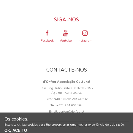
SIGA-NOS
Facebook
Youtube
Instagram
CONTACTE-NOS
d’Orfeu Associação Cultural
Rua Eng. Júlio Portela, 6 3750 - 158
Águeda PORTUGAL
GPS:
N40.57376º W8.44616º
Tel:
+351 234 603 164
Email:
dorfeu@dorfeu.pt
Os cookies.
Este site utiliza cookies para lhe proporcionar uma melhor experiência de utilização.
® DORFEU 2026 - TODOS OS DIREITOS RESERVADOS
OK, ACEITO