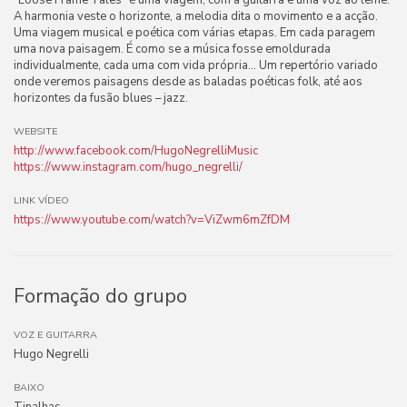
"Loose Frame Tales" é uma viagem, com a guitarra e uma voz ao leme.
A harmonia veste o horizonte, a melodia dita o movimento e a acção.
Uma viagem musical e poética com várias etapas. Em cada paragem
uma nova paisagem. É como se a música fosse emoldurada
individualmente, cada uma com vida própria… Um repertório variado
onde veremos paisagens desde as baladas poéticas folk, até aos
horizontes da fusão blues – jazz.
WEBSITE
http://www.facebook.com/HugoNegrelliMusic
https://www.instagram.com/hugo_negrelli/
LINK VÍDEO
https://www.youtube.com/watch?v=ViZwm6mZfDM
Formação do grupo
VOZ E GUITARRA
Hugo Negrelli
BAIXO