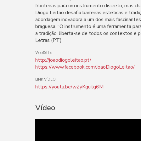
fronteiras para um instrumento discreto, mas cha
Diogo Leitão desafia barreiras estéticas e trad
abordagem inovadora a um dos mais fascinantes 
braguesa. “O instrumento é uma ferramenta para
a tradição, liberta-se de todos os contextos e p
Letras (PT)
WEBSITE
http://joaodiogoleitao.pt/
https://www.facebook.com/JoaoDiogoLeitao/
LINK VÍDEO
https://youtu.be/wZyKguilg6M
Vídeo