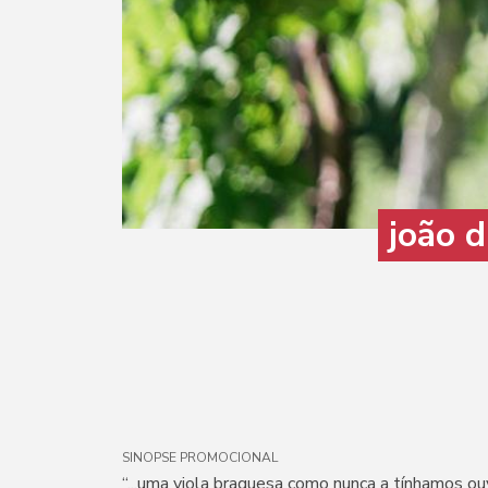
joão d
SINOPSE PROMOCIONAL
“...uma viola braguesa como nunca a tínhamos o