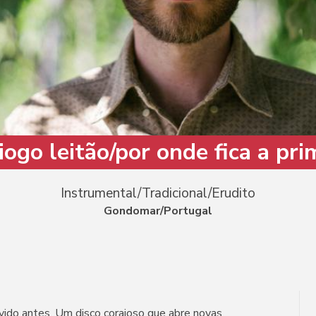
iogo leitão/por onde fica a pr
Instrumental/Tradicional/Erudito
Gondomar/Portugal
uvido antes. Um disco corajoso que abre novas