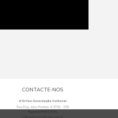
CONTACTE-NOS
d’Orfeu Associação Cultural
Rua Eng. Júlio Portela, 6 3750 - 158
Águeda PORTUGAL
GPS:
N40.57376º W8.44616º