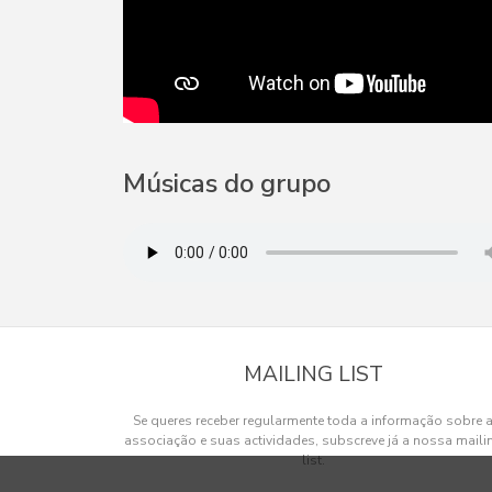
Músicas do grupo
MAILING LIST
Se queres receber regularmente toda a informação sobre 
associação e suas actividades, subscreve já a nossa maili
list.