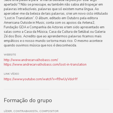
Sabe uma palavra para “a marca deixada na pele por usar algo
apertado”? Não se preocupe, eu também não sabia até tropeçar em
palavras intraduzíveis, palavras que só existem numa língua. Ao
aperceber-me da beleza de tais palavras, criei um novo ciclo intitulado
“Lost in Translation”. O álbum, editado em Outubro pela editora
Americana Outside in Music, conta com os apoios da Antena2,
Fundação GDA e Companhia de Actores e tem sido apresentado em
salas como a Casa da Música, Casa da Cultura de Setúbal ou Galeria
Zé dos Bois. Acredito que ao aprendermos palavras ficamos mais
empáticos e o nosso mundo se torna mais rico. O mesmo acontece
quando ouvimos música que nos é desconhecida.
WEBSITE
http://www.andrecarvalhobass.com/
https://www.andrecarvalhobass.com/lost-in-translation
LINK VÍDEO
https://www.youtube.com/watch?v=fI9wUyVdoHY
Formação do grupo
LÍDER, CONTRABAIXISTA, COMPOSITOR