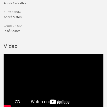
André Carvalho
GUITARRISTA
André Matos
SAXOFONISTA
José Soares
Vídeo