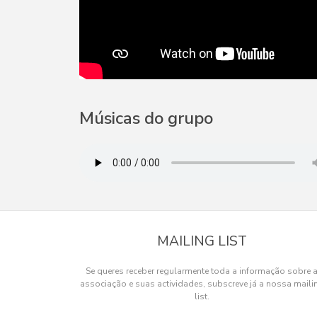
Músicas do grupo
MAILING LIST
Se queres receber regularmente toda a informação sobre 
associação e suas actividades, subscreve já a nossa maili
list.