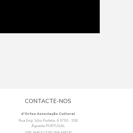
CONTACTE-NOS
d’Orfeu Associação Cultural
Rua Eng. Júlio Portela, 6 3750 - 158
Águeda PORTUGAL
GPS:
N40.57376º W8.44616º