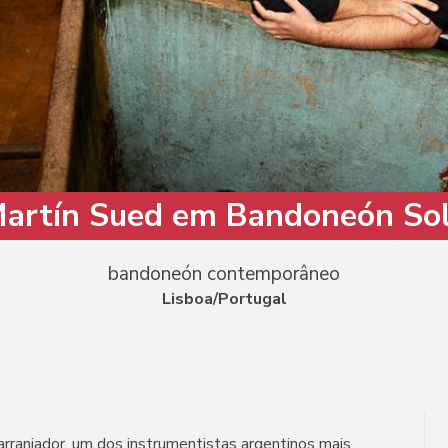
artín Sued em Bandoneón So
bandoneón contemporâneo
Lisboa/Portugal
rranjador, um dos instrumentistas argentinos mais