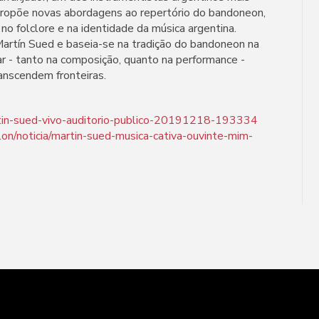
ropõe novas abordagens ao repertório do bandoneon,
o folclore e na identidade da música argentina.
 Martín Sued e baseia-se na tradição do bandoneon na
rar - tanto na composição, quanto na performance -
anscendem fronteiras.
tin-sued-vivo-auditorio-publico-20191218-193334
on/noticia/martin-sued-musica-cativa-ouvinte-mim-