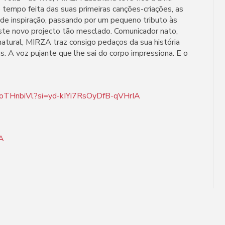
 tempo feita das suas primeiras canções-criações, as
de inspiração, passando por um pequeno tributo às
este novo projecto tão mesclado. Comunicador nato,
natural, MIRZA traz consigo pedaços da sua história
s. A voz pujante que lhe sai do corpo impressiona. E o
n0IoTHnbiVl?si=yd-kIYi7RsOyDfB-qVHrIA
A