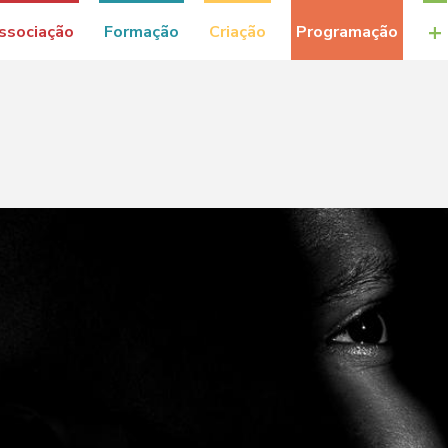
+
ssociação
Formação
Criação
Programação