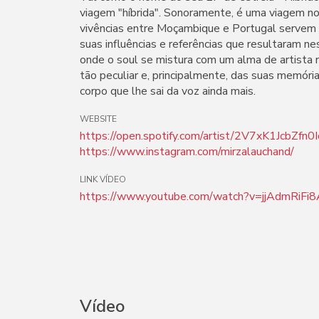
viagem "híbrida". Sonoramente, é uma viagem no
vivências entre Moçambique e Portugal servem 
suas influências e referências que resultaram n
onde o soul se mistura com um alma de artista 
tão peculiar e, principalmente, das suas memória
corpo que lhe sai da voz ainda mais.
WEBSITE
https://open.spotify.com/artist/2V7xK1JcbZf
https://www.instagram.com/mirzalauchand/
LINK VÍDEO
https://www.youtube.com/watch?v=jjAdmRiFi8
Vídeo