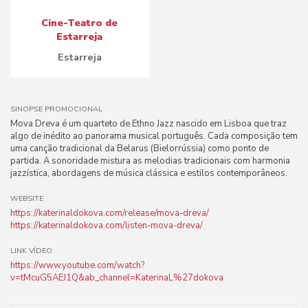
Cine-Teatro de
Estarreja
Estarreja
SINOPSE PROMOCIONAL
Mova Dreva é um quarteto de Ethno Jazz nascido em Lisboa que traz
algo de inédito ao panorama musical português. Cada composição tem
uma canção tradicional da Belarus (Bielorrússia) como ponto de
partida. A sonoridade mistura as melodias tradicionais com harmonia
jazzística, abordagens de música clássica e estilos contemporâneos.
WEBSITE
https://katerinaldokova.com/release/mova-dreva/
https://katerinaldokova.com/listen-mova-dreva/
LINK VÍDEO
https://www.youtube.com/watch?
v=tMcuG5AEJ1Q&ab_channel=KaterinaL%27dokova