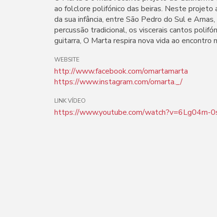
ao folclore polifónico das beiras. Neste projeto
da sua infância, entre São Pedro do Sul e Arnas
percussão tradicional, os viscerais cantos polifó
guitarra, O Marta respira nova vida ao encontro 
WEBSITE
http://www.facebook.com/omartamarta
https://www.instagram.com/omarta._/
LINK VÍDEO
https://www.youtube.com/watch?v=6Lg04rn-