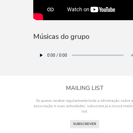
Músicas do grupo
MAILING LIST
Se queres receber regularmente toda a informação sobre 
associação e suas actividades, subscreve já a nossa maili
list.
SUBSCREVER
Os cookies.