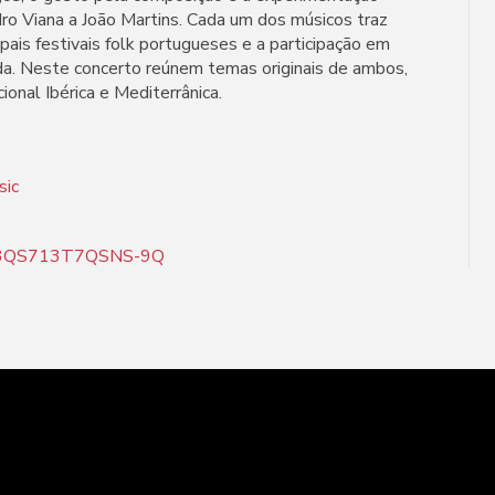
ro Viana a João Martins. Cada um dos músicos traz
pais festivais folk portugueses e a participação em
ada. Neste concerto reúnem temas originais de ambos,
onal Ibérica e Mediterrânica.
sic
nc53QS713T7QSNS-9Q