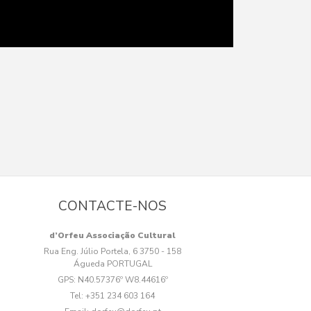
CONTACTE-NOS
d’Orfeu Associação Cultural
Rua Eng. Júlio Portela, 6 3750 - 158
Águeda PORTUGAL
GPS:
N40.57376º W8.44616º
Tel:
+351 234 603 164