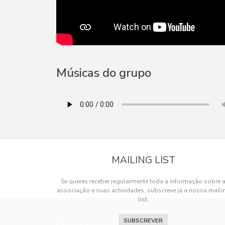
Músicas do grupo
MAILING LIST
Se queres receber regularmente toda a informação sobre 
associação e suas actividades, subscreve já a nossa maili
list.
SUBSCREVER