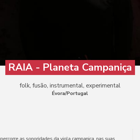
RAIA - Planeta Campaniça
folk, fusão, instrumental, experimental
Évora/Portugal
percorre as sonoridades da viola campaniça, nas suas