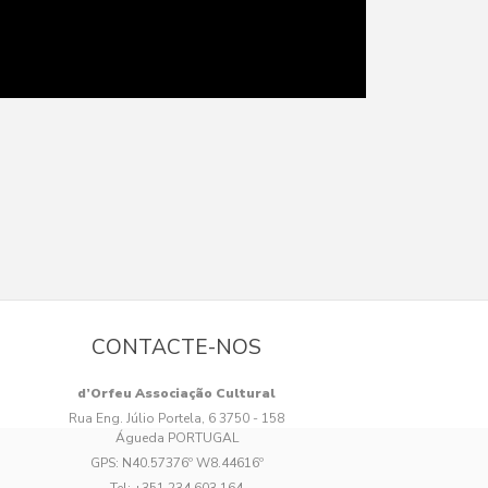
CONTACTE-NOS
d’Orfeu Associação Cultural
Rua Eng. Júlio Portela, 6 3750 - 158
Águeda PORTUGAL
GPS:
N40.57376º W8.44616º