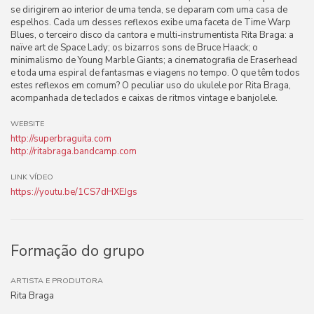
se dirigirem ao interior de uma tenda, se deparam com uma casa de
espelhos. Cada um desses reflexos exibe uma faceta de Time Warp
Blues, o terceiro disco da cantora e multi-instrumentista Rita Braga: a
naïve art de Space Lady; os bizarros sons de Bruce Haack; o
minimalismo de Young Marble Giants; a cinematografia de Eraserhead
e toda uma espiral de fantasmas e viagens no tempo. O que têm todos
estes reflexos em comum? O peculiar uso do ukulele por Rita Braga,
acompanhada de teclados e caixas de ritmos vintage e banjolele.
WEBSITE
http://superbraguita.com
http://ritabraga.bandcamp.com
LINK VÍDEO
https://youtu.be/1CS7dHXEJgs
Formação do grupo
ARTISTA E PRODUTORA
Rita Braga