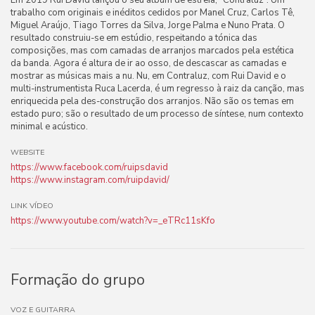
Em 2019 Rui David lançou o seu álbum de estreia, “Contraluz”. Um
trabalho com originais e inéditos cedidos por Manel Cruz, Carlos Tê,
Miguel Araújo, Tiago Torres da Silva, Jorge Palma e Nuno Prata. O
resultado construiu-se em estúdio, respeitando a tónica das
composições, mas com camadas de arranjos marcados pela estética
da banda. Agora é altura de ir ao osso, de descascar as camadas e
mostrar as músicas mais a nu. Nu, em Contraluz, com Rui David e o
multi-instrumentista Ruca Lacerda, é um regresso à raiz da canção, mas
enriquecida pela des-construção dos arranjos. Não são os temas em
estado puro; são o resultado de um processo de síntese, num contexto
minimal e acústico.
WEBSITE
https://www.facebook.com/ruipsdavid
https://www.instagram.com/ruipdavid/
LINK VÍDEO
https://www.youtube.com/watch?v=_eTRc11sKfo
Formação do grupo
VOZ E GUITARRA