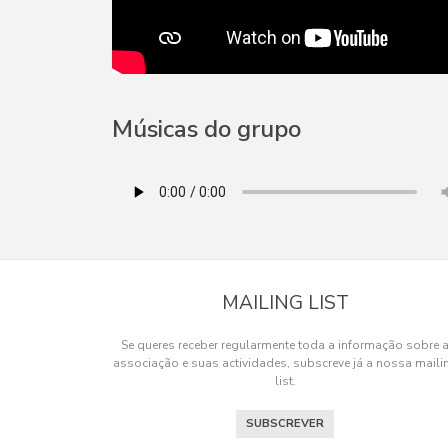
Músicas do grupo
MAILING LIST
Se queres receber regularmente toda a informação sobre 
associação e suas actividades, subscreve já a nossa maili
list.
SUBSCREVER
Os cookies.