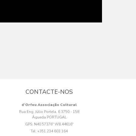
CONTACTE-NOS
d’Orfeu Associação Cultural
Rua Eng. Júlio Portela, 6 3750 - 158
Águeda PORTUGAL
GPS:
N40.57376º W8.44616º
Tel:
+351 234 603 164