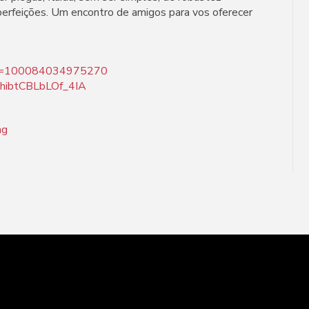
erfeições. Um encontro de amigos para vos oferecer
p?id=100084034975270
OhibtCBLbLOf_4IA
ag