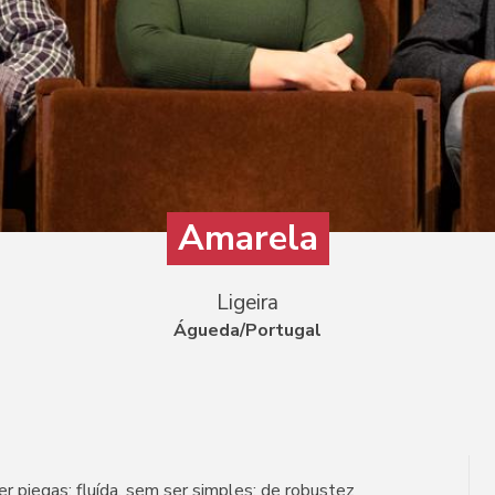
Amarela
Ligeira
Águeda/Portugal
er piegas; fluída, sem ser simples; de robustez