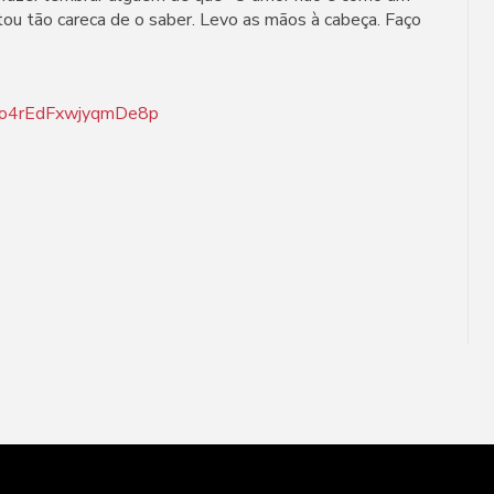
stou tão careca de o saber. Levo as mãos à cabeça. Faço
SCMo4rEdFxwjyqmDe8p