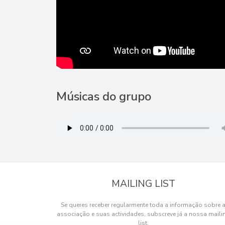
Músicas do grupo
MAILING LIST
Se queres receber regularmente toda a informação sobre 
associação e suas actividades, subscreve já a nossa maili
list.