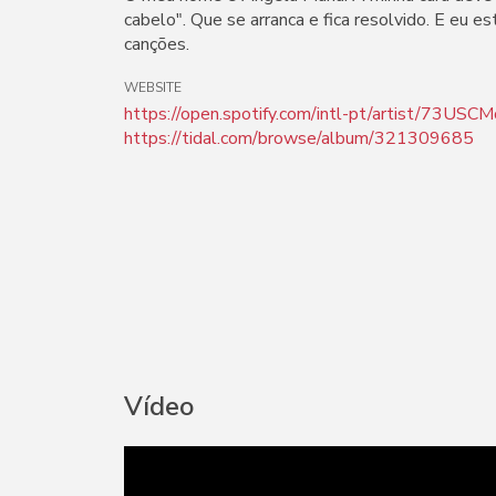
cabelo". Que se arranca e fica resolvido. E eu e
canções.
WEBSITE
https://open.spotify.com/intl-pt/artist/73U
https://tidal.com/browse/album/321309685
Vídeo