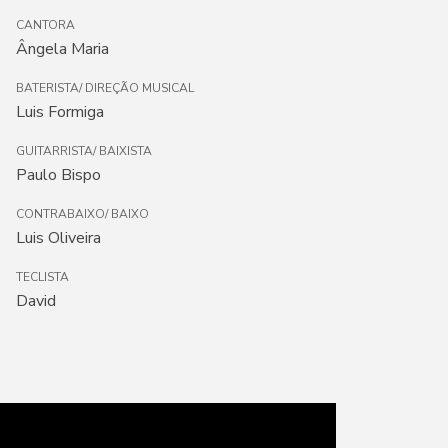
CANTORA
Ângela Maria
BATERISTA/ DIREÇÃO MUSICAL
Luis Formiga
GUITARRISTA/ BAIXISTA
Paulo Bispo
CONTRABAIXO/ BAIXO
Luis Oliveira
TECLISTA
David