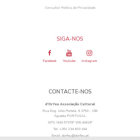
Consultar Política de Privacidade
SIGA-NOS
Facebook
Youtube
Instagram
CONTACTE-NOS
d’Orfeu Associação Cultural
Rua Eng. Júlio Portela, 6 3750 - 158
Águeda PORTUGAL
GPS:
N40.57376º W8.44616º
Tel:
+351 234 603 164
Email:
dorfeu@dorfeu.pt