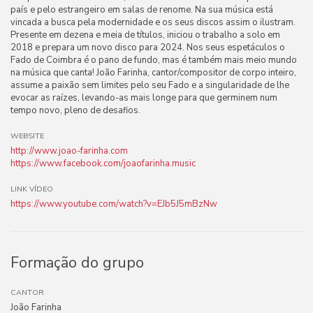
país e pelo estrangeiro em salas de renome. Na sua música está
vincada a busca pela modernidade e os seus discos assim o ilustram.
Presente em dezena e meia de títulos, iniciou o trabalho a solo em
2018 e prepara um novo disco para 2024. Nos seus espetáculos o
Fado de Coimbra é o pano de fundo, mas é também mais meio mundo
na música que canta! João Farinha, cantor/compositor de corpo inteiro,
assume a paixão sem limites pelo seu Fado e a singularidade de lhe
evocar as raízes, levando-as mais longe para que germinem num
tempo novo, pleno de desafios.
WEBSITE
http://www.joao-farinha.com
https://www.facebook.com/joaofarinha.music
LINK VÍDEO
https://www.youtube.com/watch?v=EJb5J5mBzNw
Formação do grupo
CANTOR
João Farinha