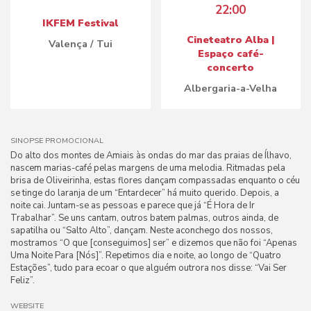
22:00
IKFEM Festival
Cineteatro Alba |
Valença / Tui
Espaço café-
concerto
Albergaria-a-Velha
SINOPSE PROMOCIONAL
Do alto dos montes de Amiais às ondas do mar das praias de Ílhavo,
nascem marias-café pelas margens de uma melodia. Ritmadas pela
brisa de Oliveirinha, estas flores dançam compassadas enquanto o céu
se tinge do laranja de um “Entardecer” há muito querido. Depois, a
noite cai. Juntam-se as pessoas e parece que já “É Hora de Ir
Trabalhar”. Se uns cantam, outros batem palmas, outros ainda, de
sapatilha ou “Salto Alto”, dançam. Neste aconchego dos nossos,
mostramos “O que [conseguimos] ser” e dizemos que não foi “Apenas
Uma Noite Para [Nós]”. Repetimos dia e noite, ao longo de “Quatro
Estações”, tudo para ecoar o que alguém outrora nos disse: “Vai Ser
Feliz”.
WEBSITE