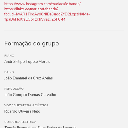
https://www.instagram.com/mariacafe.banda/
https://linktr.ee/mariacafebanda?
fbclid=IwAR1TkoAyd8NlBa3uodZYD2LxpzNXMa-
YpaB6HoKfsLOpFzKhVvaz_ZoFC-M
Formação do grupo
PIANO
André Filipe Topete Morais
BAIXO
João Emanuel da Cruz Areias
PERCUSSÃO
João Gonçalo Damas Carvalho
VOZ / GUITATRRA ACÚSTICA
Ricardo Oliveira Neto
GUITARRA ELÉTRICA