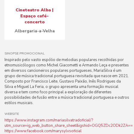
Cineteatro Alba |
Espaço café-
concerto
Albergaria-a-Velha
SINOPSE PROMOCIONAL
Inspirado pelo vasto espólio de melodias populares recolhidas por
etnomusicólogos como Michel Giacometti e Armando Leça e presentes
em diversos cancioneiros populares portugueses, MariaSilva é um
grupo de música tradicional portuguesa revisitada que nasce em 2021.
Composto por Francisco Leite, Gustavo Paixão, Inês Rodrigues da
Silva e Miguel La Feria, o grupo apresenta uma formação musical
diversa e tem como foco principal a exploração de diferentes
possibilidades de fusão entre a música tradicional portuguesa e outros
estilos musicais.
WEBSITE
https://www.instagram.com/mariasilvatradoficial/?
utm_source=ig_web_button_share_sheet&igshid=OGQ5ZDc2ODk2ZA==
https://www.facebook.com/marysylvsoficial