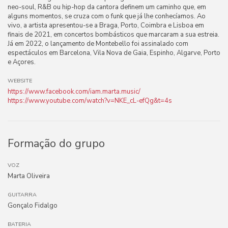
neo-soul, R&B ou hip-hop da cantora definem um caminho que, em
alguns momentos, se cruza com o funk que já lhe conhecíamos. Ao
vivo, a artista apresentou-se a Braga, Porto, Coimbra e Lisboa em
finais de 2021, em concertos bombásticos que marcaram a sua estreia.
Já em 2022, o lançamento de Montebello foi assinalado com
espectáculos em Barcelona, Vila Nova de Gaia, Espinho, Algarve, Porto
e Açores.
WEBSITE
https://www.facebook.com/iam.marta.music/
https://www.youtube.com/watch?v=NKE_cL-efQg&t=4s
Formação do grupo
VOZ
Marta Oliveira
GUITARRA
Gonçalo Fidalgo
BATERIA