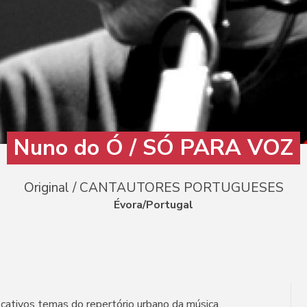
Nuno do Ó / SÓ PARA VOZ
Original / CANTAUTORES PORTUGUESES
Évora/Portugal
cativos temas do repertório urbano da música