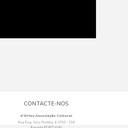
CONTACTE-NOS
d’Orfeu Associação Cultural
Rua Eng. Júlio Portela, 6 3750 - 158
Águeda PORTUGAL