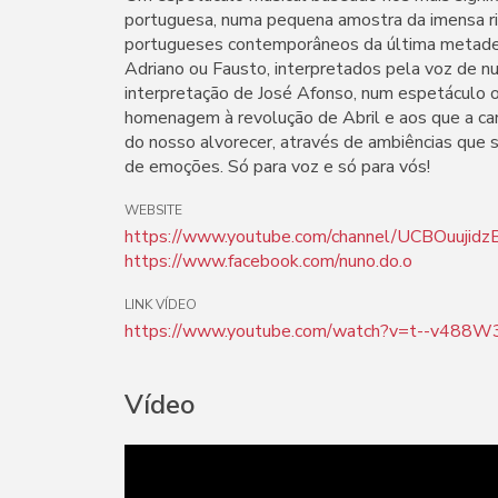
portuguesa, numa pequena amostra da imensa r
portugueses contemporâneos da última metade 
Adriano ou Fausto, interpretados pela voz de nu
interpretação de José Afonso, num espetáculo o
homenagem à revolução de Abril e aos que a ca
do nosso alvorecer, através de ambiências que 
de emoções. Só para voz e só para vós!
WEBSITE
https://www.youtube.com/channel/UCBOuuji
https://www.facebook.com/nuno.do.o
LINK VÍDEO
https://www.youtube.com/watch?v=t--v488W
Vídeo