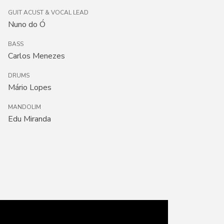
GUIT ACUST & VOCAL LEAD
Nuno do Ó
BASS
Carlos Menezes
DRUMS
Mário Lopes
MANDOLIM
Edu Miranda