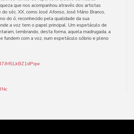
iqueza que nos acompanhou através dos artistas
do séc. XX, como José Afonso, José Mário Branco,
no do ó, reconhecido pela qualidade da sua
nde a voz tem o papel principal. Um espetáculo de
ntaram, lembrando, desta forma, aquela madrugada, a
se fundem com a voz, num espetáculo sóbrio e pleno
dzB7JMSLkBZ1dPqw
3Nc