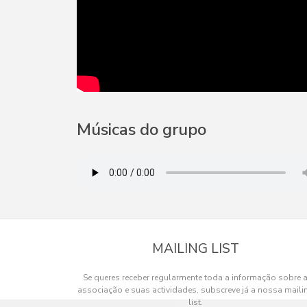
Músicas do grupo
MAILING LIST
Se queres receber regularmente toda a informação sobre 
associação e suas actividades, subscreve já a nossa maili
list.