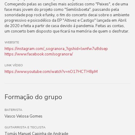
Começando pelas as canções mais acústicas como "Peixes", e de uma
fase mais jovem do projeto como "Semilisboeta", passando pela
sonoridade pop rock e funky, o fim do concerto decai sobre o ambiente
progressivo e psicodélico da EP "Altivez e Castigo" lançada em Abril
de 2020 e feita a partir de casa devido á pandemia. Feitas as contas,
um concerto bem disposto que ficará na memória de quem o desfrutar.
WEBSITE
https://instagram.com/_sogranora_?igshid=lwnfw7u8dsep
https://www.facebook.com/sogranora/
LINK VÍDEO
https://www.youtube.com/watch?v=nO17HCTH8pM
Formação do grupo
BATERISTA
Vasco Velosa Gomes
GUITARRISTA E TECLISTA
Tomás Manuel Capinha de Andrade