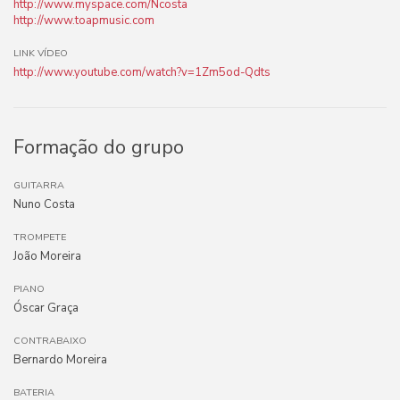
http://www.myspace.com/Ncosta
http://www.toapmusic.com
LINK VÍDEO
http://www.youtube.com/watch?v=1Zm5od-Qdts
Formação do grupo
GUITARRA
Nuno Costa
TROMPETE
João Moreira
PIANO
Óscar Graça
CONTRABAIXO
Bernardo Moreira
BATERIA